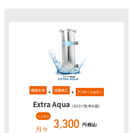
機器本体
設置施工
+
+
アフターフォロー
Extra Aqua
（元付け型浄水器）
レンタル
3,300
円(税込)
月々