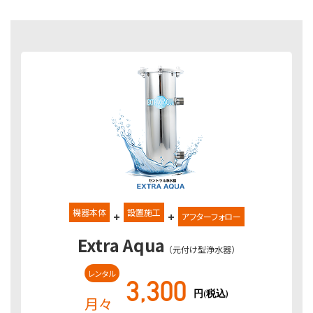
機器本体
設置施工
+
+
アフターフォロー
Extra Aqua
（元付け型浄水器）
レンタル
3,300
円(税込)
月々