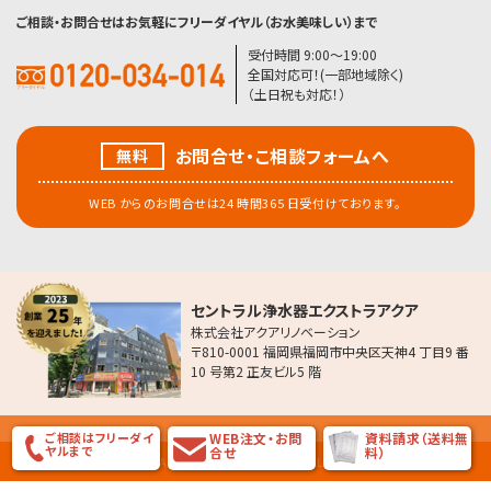
ご相談・お問合せはお気軽にフリーダイヤル（お水美味しい）まで
受付時間 9:00〜19:00
全国対応可！(一部地域除く)
（土日祝も対応！）
お問合せ・こ相談フォームへ
無料
WEB からのお問合せは24 時間365 日受付けております。
セントラル浄水器エクストラアクア
株式会社アクアリノベーション
〒810-0001 福岡県福岡市中央区天神4 丁目9 番
10 号第2 正友ビル5 階
ご相談はフリーダイ
WEB注文・お問
資料請求（送料無
ヤルまで
合せ
料）
COPYRIGHT (C) AQUA Renovation Co.Ltd ALL RIGHT RESERVED