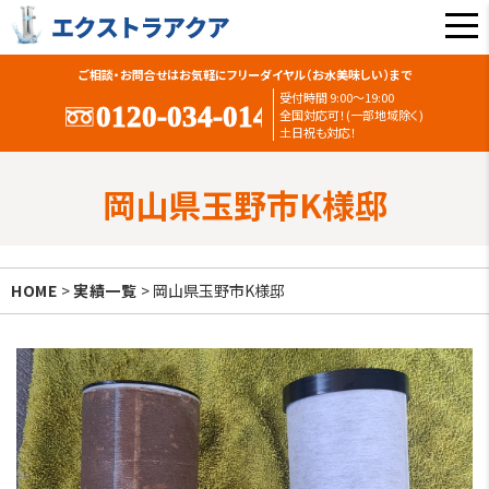
ご相談・お問合せはお気軽にフリーダイヤル（お水美味しい）まで
受付時間 9:00〜19:00
全国対応可！(一部地域除く)
土日祝も対応！
岡山県玉野市K様邸
HOME
>
実績一覧
> 岡山県玉野市K様邸