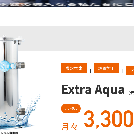
機器本体
設置施工
+
+
Extra Aqua
（
3,300
レンタル
月々