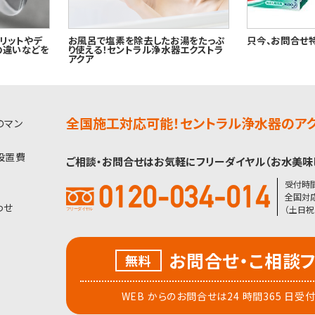
リットやデ
お風呂で塩素を除去したお湯をたっぷ
只今、お問合せ
の違いなどを
り使える！セントラル浄水器エクストラ
アクア
全国施工対応可能！セントラル浄水器のアク
のマン
設置費
ご相談・お問合せはお気軽にフリーダイヤル（お水美味
受付時間 
全国対応
わせ
（土日祝
お問合せ・こ相談
無料
WEB からのお問合せは24 時間365 日受