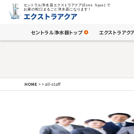
セントラル浄水器トップ
エクストラアク
HOME
> > all-staff