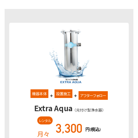
機器本体
設置施工
+
+
アフターフォロー
Extra Aqua
（元付け型浄水器）
レンタル
3,300
円(税込)
月々