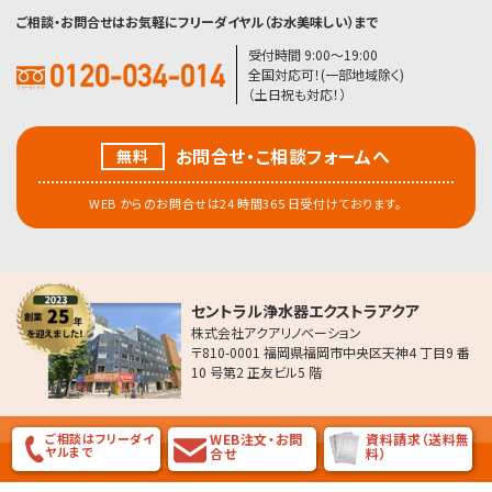
ご相談・お問合せはお気軽にフリーダイヤル（お水美味しい）まで
受付時間 9:00〜19:00
全国対応可！(一部地域除く)
（土日祝も対応！）
お問合せ・こ相談フォームへ
無料
WEB からのお問合せは24 時間365 日受付けております。
セントラル浄水器エクストラアクア
株式会社アクアリノベーション
〒810-0001 福岡県福岡市中央区天神4 丁目9 番
10 号第2 正友ビル5 階
ご相談はフリーダイ
WEB注文・お問
資料請求（送料無
ヤルまで
合せ
料）
COPYRIGHT (C) AQUA Renovation Co.Ltd ALL RIGHT RESERVED