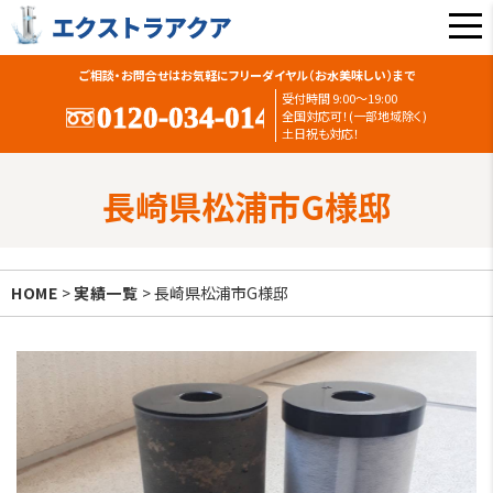
ご相談・お問合せはお気軽にフリーダイヤル（お水美味しい）まで
受付時間 9:00〜19:00
全国対応可！(一部地域除く)
土日祝も対応！
長崎県松浦市G様邸
HOME
>
実績一覧
> 長崎県松浦市G様邸