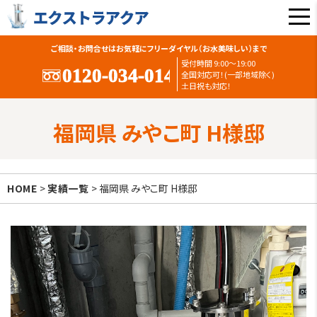
ご相談・お問合せはお気軽にフリーダイヤル（お水美味しい）まで
受付時間 9:00〜19:00
全国対応可！(一部地域除く)
土日祝も対応！
福岡県 みやこ町 H様邸
HOME
>
実績一覧
> 福岡県 みやこ町 H様邸