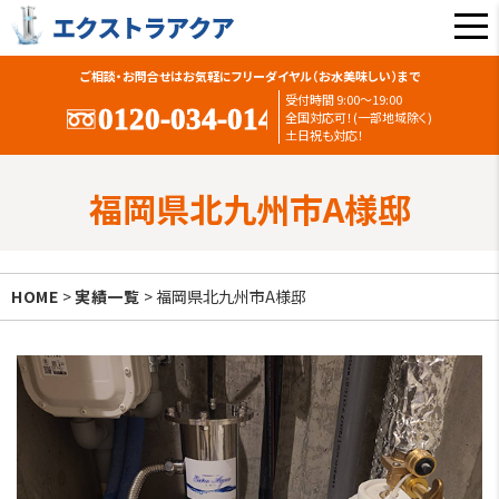
ご相談・お問合せはお気軽にフリーダイヤル（お水美味しい）まで
受付時間 9:00〜19:00
全国対応可！(一部地域除く)
土日祝も対応！
福岡県北九州市A様邸
HOME
>
実績一覧
> 福岡県北九州市A様邸