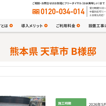
ご相談・お問合せはお気軽にフリーダイヤル（お水美味しい）まで
受付時間 9:00〜
全国対応可！(一
土日祝も対応！
アとは
導入メリット
ご利用料金
設置工事
熊本県 天草市 B様邸
施工時期
2026年5