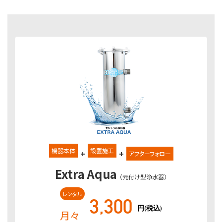
機器本体
設置施工
+
+
アフターフォロー
Extra Aqua
（元付け型浄水器）
レンタル
3,300
円(税込)
月々