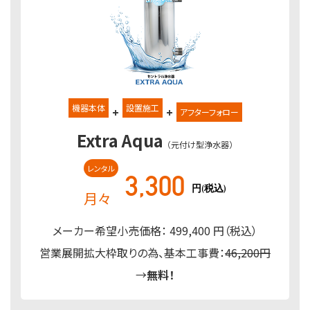
機器本体
設置施工
+
+
アフターフォロー
Extra Aqua
（元付け型浄水器）
レンタル
3,300
円(税込)
月々
メーカー希望小売価格： 499,400 円（税込）
営業展開拡大枠取りの為、基本工事費：
46,200円
→
無料！