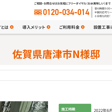
ご相談・お問合せはお気軽にフリーダイヤル（お水美味しい）まで
受付時間 9:00〜
全国対応可！(一
土日祝も対応！
アとは
導入メリット
ご利用料金
設置工事
佐賀県唐津市N様邸
施工時期
2022年6