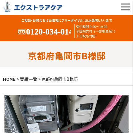
ご相談・お問合せはお気軽にフリーダイヤル（お水美味しい）まで
受付時間 9:00〜19:00
全国対応可！(一部地域除く)
土日祝も対応！
京都府亀岡市B様邸
HOME
>
実績一覧
> 京都府亀岡市B様邸